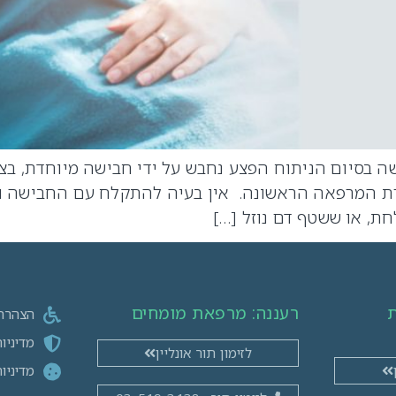
הנחיות לאחר החלפת מפרק 1. חבישה בסיום הניתוח הפצע נחבש על ידי חבישה
 המרפאה הראשונה. אין בעיה להתקלח עם החבישה וא
ת, או ששטף דם נוזל […]
ת
רעננה: מרפאת מומחים​
הצהרת 
מדיניו
לזימון תור אונליין
מדיניו