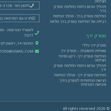
הצלחה
לזימון תור: 03-519-3138
תהליך טרום ניתוח החלפת מפרק
ברך
החלפת מפרק ברך- מהלך הניתוח
לצ'ט עם המרפאה בו
רביזיה של החלפת מפרק ברך מלאה
למשרד ה
מפרק ירך
7077
החומה 14, ראשון לציון
מפרק ירך כללי
שאלות ותשובות – מפרק ירך
VI500@GMAIL.COM
החלפת מפרק ירך- רקע וסיכוי
הצלחה
תהליך טרום ניתוח החלפת מפרק
ירך
החלפת מפרק ירך- מהלך הניתוח
הגישה הניתוחית למפרק הירך
והגישה הקדמית
© 2026 All rights reserved