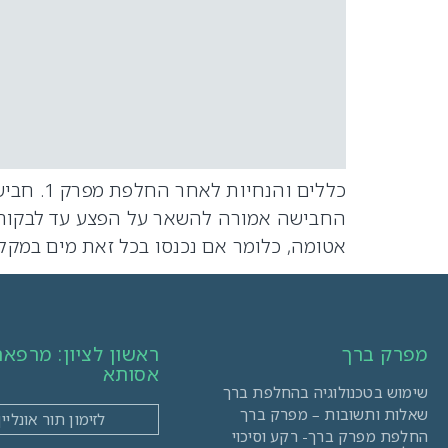
כללים ו
החבישה אמורה להשאר על הפצע עד לבקורת
אטומה, כלומר אם נכנסו בכל זאת מים במקלח
מפרק ברך
ראשון לציון: מרפא
אסותא
שימוש בטכנולוגיה בהחלפת ברך
שאלות ותשובות – מפרק ברך
לזימון תור אונליין
החלפת מפרק ברך- רקע וסיכוי