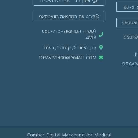
לזימון תור : 03-519-3138
לצ'ט עם המרפאה בוואטסאפ
ואטסאפ
למשרד המרפאה 050-715-
מרפאה: 050-890-
4836
קרן היסוד 2, קומה 1, רעננה
DRAVIVI400@GMAIL.COM
DRAVI
Combar Digital Marketing for Medical