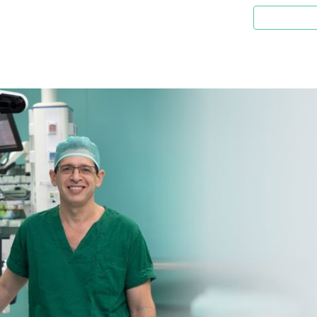
ה מניתוח
מפרק ברך
מפרק ירך
מידע למטופל