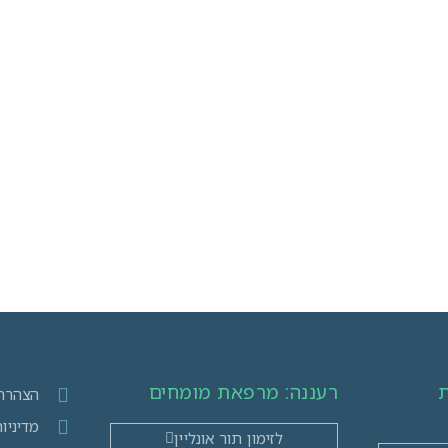
ת
רעננה: מרפאת מומחים​
הצהרת 
מדיניו
לזימון תור אונליין