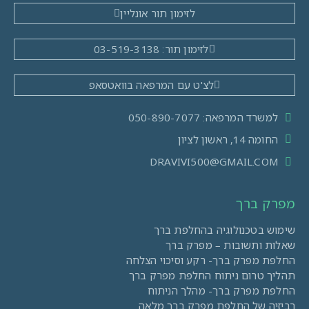
לזימון תור אונליין
לזימון תור: 03-519-3138
לצ'ט עם המרפאה בוואטסאפ
למשרד המרפאה: 050-890-7077
החומה 14, ראשון לציון
DRAVIVI500@GMAIL.COM
מפרק ברך
שימוש בטכנולוגיה בהחלפת ברך
שאלות ותשובות – מפרק ברך
החלפת מפרק ברך- רקע וסיכוי הצלחה
תהליך טרום ניתוח החלפת מפרק ברך
החלפת מפרק ברך- מהלך הניתוח
רביזיה של החלפת מפרק ברך מלאה