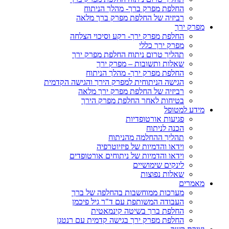
החלפת מפרק ברך- מהלך הניתוח
רביזיה של החלפת מפרק ברך מלאה
מפרק ירך
החלפת מפרק ירך- רקע וסיכוי הצלחה
מפרק ירך כללי
תהליך טרום ניתוח החלפת מפרק ירך
שאלות ותשובות – מפרק ירך
החלפת מפרק ירך- מהלך הניתוח
הגישה הניתוחית למפרק הירך והגישה הקדמית
רביזיה של החלפת מפרק ירך מלאה
בטיחות לאחר החלפת מפרק הירך
מידע למטופל
פגיעות אורטופדיות
הכנה לניתוח
תהליך ההחלמה מהניתוח
וידאו והדמיות של פיזיוטרפיה
וידאו והדמיות של ניתוחים אורטופדים
לינקים שימושיים
שאלות נפוצות
מאמרים
מערכות ממוחשבות בהחלפה של ברך
העבודה המשותפת עם ד"ר גיל פיכמן
החלפת ברך בשיטה קינמאטית
החלפת מפרק ירך בגישה קדמית עם רנטגן