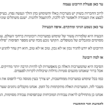
עד כאן פעולת הרובוט עצמה
לרוב החברות בשוק יש מערכות כאלו והשימוש בהן הולך ונעשה נפוץ, בעיק
לבצע את העבודה ולאפשר לנו ללכת, להתעמל ולהנות. ישנם משתלים שונים
עד כאן נשמע הגיוני ומתקדם. איפה הבעיה?
הבעיה היא שלמרות עשור של שימוש במערכות רובוטיות ברחבי העולם, עם 
מסוימים ומוגבלים של מטופלים. הקושי נובע מכח שיש מספר תפיסות "פילוס
הרובוט לא יודע להגיד נכון או לא נכון, טוב או לא טוב, הוא רק עוזר להגיע
אז למה רובוט?
הסיבה היא שהמערכות האלה כן מאפשרות לנו להיות הרבה יותר מדויקים. אנ
אבל ברור שאנחנו מונעים סטיות גדולות שיכולות לקרות לפעמים.
כמו בכל שימוש במערכות ממוחשבות, יש צורך בעין מנוסה כדי לתפוס את
מעבר לזה, המערכות האלה מתקדמות כל הזמן. אנחנו מקבלים נתונים שעד ל
אנחנו כן מתחילים לראות עבודות המוכיחות שבתפיסות עבודה מסוימות, הב
לקביעת תור התקשרו