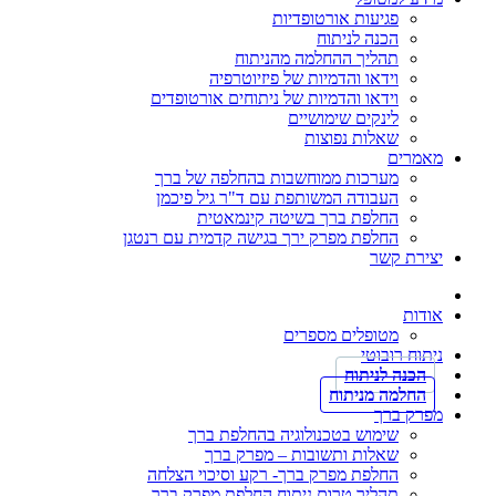
פגיעות אורטופדיות
הכנה לניתוח
תהליך ההחלמה מהניתוח
וידאו והדמיות של פיזיוטרפיה
וידאו והדמיות של ניתוחים אורטופדים
לינקים שימושיים
שאלות נפוצות
מאמרים
מערכות ממוחשבות בהחלפה של ברך
העבודה המשותפת עם ד"ר גיל פיכמן
החלפת ברך בשיטה קינמאטית
החלפת מפרק ירך בגישה קדמית עם רנטגן
יצירת קשר
אודות
מטופלים מספרים
ניתוח רובוטי
הכנה לניתוח
החלמה מניתוח
מפרק ברך
שימוש בטכנולוגיה בהחלפת ברך
שאלות ותשובות – מפרק ברך
החלפת מפרק ברך- רקע וסיכוי הצלחה
תהליך טרום ניתוח החלפת מפרק ברך