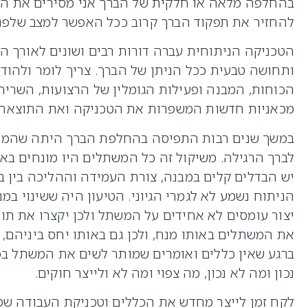
בהחלפה מלאה או חלקית של הברך אני מסירים את האז
להחזיר את תפקוד הברך קרוב ככל האפשר למצב שלפנ
הטכניקה הניתוחית עברה דורות רבים ושונים לאורך הש
ותחושה טבעית ככל הניתן של הברך. צריך לומר ולהו
הכוחות, המבנה ופעילות הגומלין של הרצועות, השריר
מכאניות חדשות המשפרות את הטכניקה ואת התוצאה 
במשך שנים רבות התפיסה בהחלפת הברך היתה שהמשת
לברך הרגילה. משיקול זה כל המשתלים היו מונחים בא
יש הבדלים קלים במבנה, צורת העמידה וההליכה בין ב
הניתוח נשמע לא לגמרי הגיוני. הטיעון היה ששינוי 
יצור עומסים לא אחידים על המשתל ולכן יקצרו את ת
את המשתלים באותו מנח, ולכן גם באותו יחס ביניהם,
ברגע שאין כללים ואומרים שמותר לשים את המשתל בכל
נכון ומה לא נכון, מה צפוי ומה לא ולייצר חוקים.
לקח זמן לייצר מחדש את הכללים וטכניקת העבודה ש