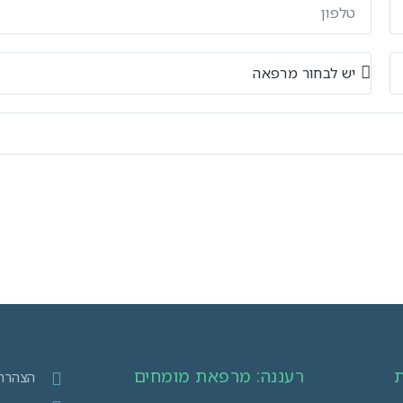
ת
רעננה: מרפאת מומחים​
הצהרת 