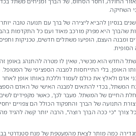
ור החולה, וחסר הסחוס, של הברך ומניחים משתל בכדי
י השחיקה.
נים בנסיון להביא ליצירה של ברך עם תנועה טובה יותר
דות שהברך היא מפרק מורכב מאוד ועם כל התקדמות בהב
ים ומבנה העצם, הופיעו משתלים חדשים, טכניקות ותפיס
הסופית.
ל החדש הוא מכשיר, שאין לו מטרה להתנהג באופן זה
ותו האופן, בלי התייחסות למבנה הספציפי של המטופל. 
ני אדם ולאלץ את כולם לעמוד וללכת באותו אופן לאחר
במנח המשתל, בכדי להתאים למבנה האישי של האדם הספצי
וחלת החיים של המשתל. מעבר לכך, כאשר מקפידים לשים
 צורת התנועה של הברך והתפקוד הכולל הם צפויים יחסי
 צורך "כי ככה הברך רוצה", הרבה יותר קשה להגיד מה
מגדירה כמה מותר לצאת מהמעטפת של מנח סטנדרטי בבר