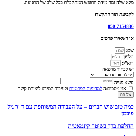
מלא שלה ומה מידת החופש המתקבלת בכל שלב של התנועה.
לקביעת תור התקשרו
050-7154836
או השאירו פרטים
שם:
טלפון:
דוא''ל:
יש לבחור מרפאה
נושא פנייה
אני מסכים/ה
למדיניות הפרטיות
ולעיבוד המידע ליצירת קשר
שליחה
כמה טוב שיש חברים – על העבודה המשותפת עם ד"ר גיל
פיכמן
החלפת ברך בשיטה קינמאטית