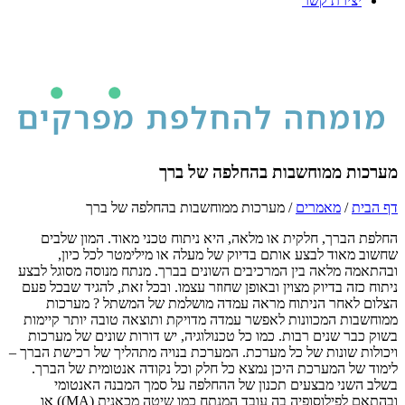
יצירת קשר
מערכות ממוחשבות בהחלפה של ברך
דף הבית
/
מאמרים
/
מערכות ממוחשבות בהחלפה של ברך
החלפת הברך, חלקית או מלאה, היא ניתוח טכני מאוד. המון שלבים
שחשוב מאוד לבצע אותם בדיוק של מעלה או מילימטר לכל כיון,
ובהתאמה מלאה בין המרכיבים השונים בברך. מנתח מנוסה מסוגל לבצע
ניתוח כזה בדיוק מצוין ובאופן שחוזר עצמו. ובכל זאת, להגיד שבכל פעם
הצלום לאחר הניתוח מראה עמדה מושלמת של המשתל ? מערכות
ממוחשבות המכוונות לאפשר עמדה מדויקת ותוצאה טובה יותר קיימות
בשוק כבר שנים רבות. כמו כל טכנולוגיה, יש דורות שונים של מערכות
ויכולות שונות של כל מערכת. המערכת בנויה מתהליך של רכישת הברך –
לימוד של המערכת היכן נמצא כל חלק וכל נקודה אנטומית של הברך.
בשלב השני מבצעים תכנון של ההחלפה על סמך המבנה האנטומי
ובהתאם לפילוסופיה בה עובד המנתח כמו שיטה מכאנית (MA)) או