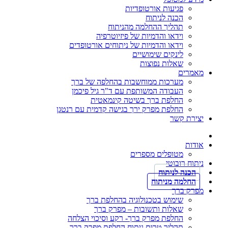
פגיעות אורטופדיות
הכנה לניתוח
תהליך ההחלמה מהניתוח
וידאו והדמיות של פיזיוטרפיה
וידאו והדמיות של ניתוחים אורטופדים
לינקים שימושיים
שאלות נפוצות
מאמרים
מערכות ממוחשבות בהחלפה של ברך
העבודה המשותפת עם ד"ר גיל פיכמן
החלפת ברך בשיטה קינמאטית
החלפת מפרק ירך בגישה קדמית עם רנטגן
יצירת קשר
אודות
מטופלים מספרים
ניתוח רובוטי
הכנה לניתוח
החלמה מניתוח
מפרק ברך
שימוש בטכנולוגיה בהחלפת ברך
שאלות ותשובות – מפרק ברך
החלפת מפרק ברך- רקע וסיכוי הצלחה
תהליך טרום ניתוח החלפת מפרק ברך