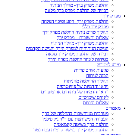
החלפת מפרק ברך- מהלך הניתוח
רביזיה של החלפת מפרק ברך מלאה
מפרק ירך
החלפת מפרק ירך- רקע וסיכוי הצלחה
מפרק ירך כללי
תהליך טרום ניתוח החלפת מפרק ירך
שאלות ותשובות – מפרק ירך
החלפת מפרק ירך- מהלך הניתוח
הגישה הניתוחית למפרק הירך והגישה הקדמית
רביזיה של החלפת מפרק ירך מלאה
בטיחות לאחר החלפת מפרק הירך
מידע למטופל
פגיעות אורטופדיות
הכנה לניתוח
תהליך ההחלמה מהניתוח
וידאו והדמיות של פיזיוטרפיה
וידאו והדמיות של ניתוחים אורטופדים
לינקים שימושיים
שאלות נפוצות
מאמרים
מערכות ממוחשבות בהחלפה של ברך
העבודה המשותפת עם ד"ר גיל פיכמן
החלפת ברך בשיטה קינמאטית
החלפת מפרק ירך בגישה קדמית עם רנטגן