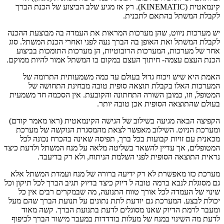
קינמאטית (KINEMATIC). רק אז מגיע שלב הביצוע של הכנת הברך
לקבלת המשתל בהתאם לתכנית.
יש מערכות ניווט, שהן מערכות המראות את העמדה בה מבוצעת ההכנה
לקבלת המשתל ואת האופן בה הברך נעה לפני ואחרי הכנת המשתל. סוג
אחר של מערכות, המערכות הרובוטיות, הן מערכות התומכות בביצוע
הכנת העצם עצמה- חיתוך העצם במקום בו המשתל אמור להיות ממוקם.
האמת היא שיש ויכוח גדול בעולם עד כמה משמעותית התרומה של
המערכות האלו בקבלת תוצאה סופית טובה מבחינת התחושה של
המטופל, וזו, כמובן השורה התחתונה והקובעת. אין הסכמה חד משמעית
בעולם שהתוצאה הסופית אכן טובה יותר.
הקפיצה הבאה מגיעה בשילוב של הגישה הקינמאטית (ראו מאמר קודם)
ומערכת הניוט. השילוב מאפשר לצאת מהמסגרת הנוקשה של מערכת
מכאנית עם זויות קבועות בכל ברך, תפיסה שאינה בהכרח נכונה לכל
המטופלים, אך עדיין להשאר בשליטה מלאה על מנח המשתל ולדעת כיצד
נראית התוצאה הסופית לפני השלמת הניתוח, ולא רק בדיעבד.
מערכת כזו מאפשרת לא רק ידיעה ברורה של מנח ועמדת המשתל אלא
גם מסוגלת לנבא ברמה טובה ל דיוק כיצד בדיוק תגיב הברך לכל תיקון וכל
שינוי של העמדה לכל אורך טווח התנועה, מה שבמקרים רבים אין כל
יכולת לבצע. המערכת גם יודעת לתת נתונים על תנועת הברך שהם מעל
ומעבר לרמת הדיוק שאנו מסוגלים לדעת בתנועת הברך. קשה מאוד
לדעת מה השינוי במנח של מעלות בודדדות במעבר מישור הברך לכיפוף